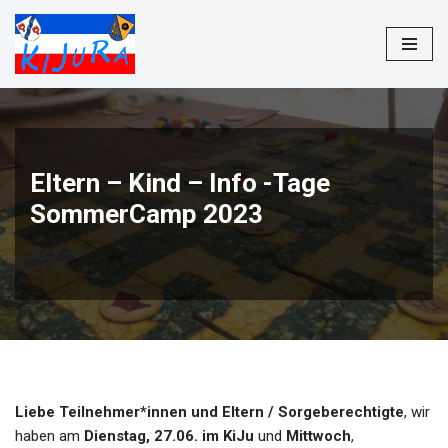
Zum
Inhalt
springen
Eltern – Kind – Info -Tage
SommerCamp 2023
Liebe Teilnehmer*innen und Eltern / Sorgeberechtigte
, wir
haben am
Dienstag, 27.06. im KiJu
und
Mittwoch
,