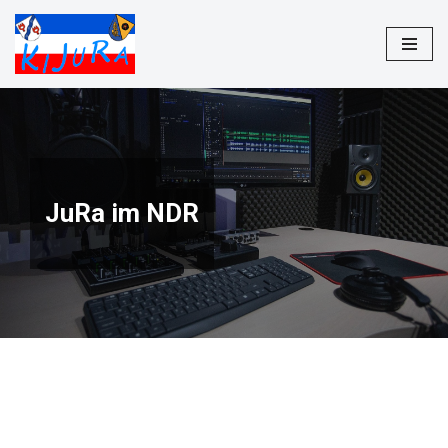
Zum
Inhalt
springen
JuRa im NDR