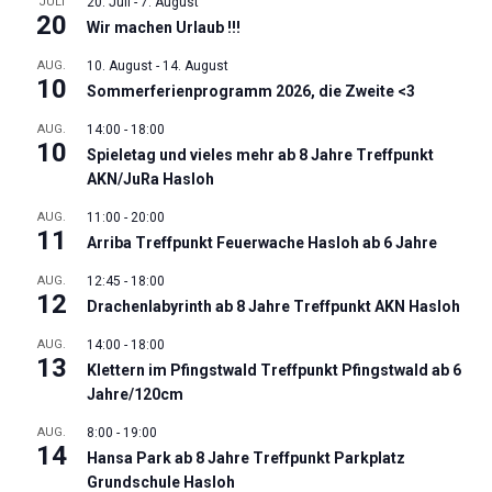
JULI
20. Juli
-
7. August
20
Wir machen Urlaub !!!
AUG.
10. August
-
14. August
10
Sommerferienprogramm 2026, die Zweite <3
AUG.
14:00
-
18:00
10
Spieletag und vieles mehr ab 8 Jahre Treffpunkt
AKN/JuRa Hasloh
AUG.
11:00
-
20:00
11
Arriba Treffpunkt Feuerwache Hasloh ab 6 Jahre
AUG.
12:45
-
18:00
12
Drachenlabyrinth ab 8 Jahre Treffpunkt AKN Hasloh
AUG.
14:00
-
18:00
13
Klettern im Pfingstwald Treffpunkt Pfingstwald ab 6
Jahre/120cm
AUG.
8:00
-
19:00
14
Hansa Park ab 8 Jahre Treffpunkt Parkplatz
Grundschule Hasloh