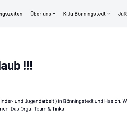
ngszeiten
Über uns
KiJu Bönningstedt
JuR
aub !!!
e Kinder- und Jugendarbeit ) in Bönningstedt und Hasloh
en. Das Orga- Team & Tinka