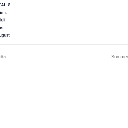
TAILS
inn:
Juli
e:
August
uRa
Sommerf