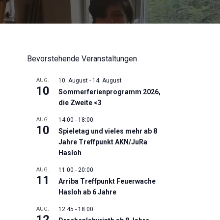
Bevorstehende Veranstaltungen
AUG.
10. August
-
14. August
10
Sommerferienprogramm 2026,
die Zweite <3
AUG.
14:00
-
18:00
10
Spieletag und vieles mehr ab 8
Jahre Treffpunkt AKN/JuRa
Hasloh
AUG.
11:00
-
20:00
11
Arriba Treffpunkt Feuerwache
Hasloh ab 6 Jahre
AUG.
12:45
-
18:00
12