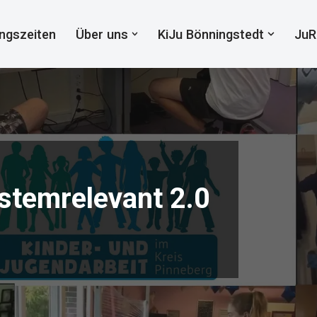
ngszeiten
Über uns
KiJu Bönningstedt
JuR
ystemrelevant 2.0