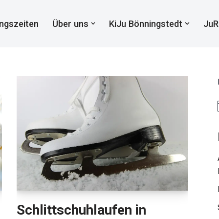
ngszeiten
Über uns
KiJu Bönningstedt
JuR
Schlittschuhlaufen in